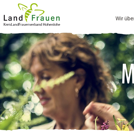
Wir übe
M