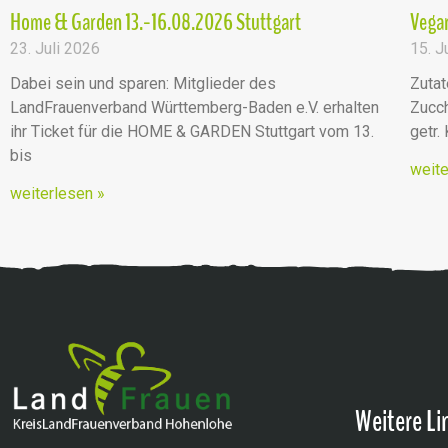
Home & Garden 13.-16.08.2026 Stuttgart
Vegan
23. Juli 2026
15. J
Dabei sein und sparen: Mitglieder des
Zutat
LandFrauenverband Württemberg-Baden e.V. erhalten
Zucch
ihr Ticket für die HOME & GARDEN Stuttgart vom 13.
getr.
bis
weite
weiterlesen »
Weitere Li