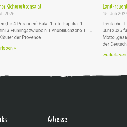
er Kichererbsensalat
LandFrauent
uli 2026
15. Juli 202
en (für 4 Personen) Salat 1 rote Paprika 1
Deutscher L
ini 3 Frühlingszwiebeln 1 Knoblauchzehe 1 TL
Juni 2026 fa
 Kräuter der Provence
Motto „ges
der Deutsc
rlesen »
weiterlesen
nks
Adresse