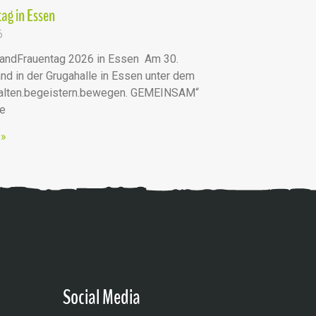
ag in Essen
6
andFrauentag 2026 in Essen Am 30.
nd in der Grugahalle in Essen unter dem
talten.begeistern.bewegen. GEMEINSAM“
he
 »
Social Media