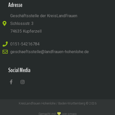
Adresse
Geschäftsstelle der KreisLandFrauen
Schlossstr. 3
74635 Kupferzell
0151-54216784
geschaeftsstelle@landfrauen-hohenlohe.de
Social Media
KreisLandfrauen Hohenlohe / Baden-Württemberg © 2026
Gemacht mit
von smoco