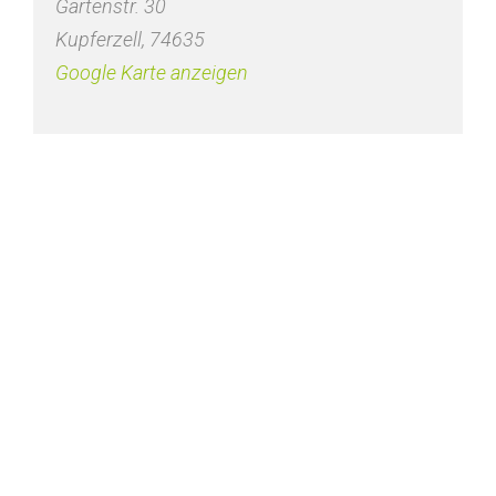
Gartenstr. 30
Kupferzell
,
74635
Google Karte anzeigen