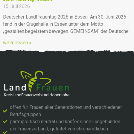
15. Juli 2026
Deutscher LandFrauentag 2026 in Essen Am 30. Juni 2026
fand in der Grugahalle in Essen unter dem Motto
„gestalten.begeistern.bewegen. GEMEINSAM“ der Deutsche
weiterlesen »
offen für Frauen aller Generationen und verschiedener
Berufsgruppen
parteipolitisch neutral und konfessionell ungebunden
ein Frauenverband, geleitet von ehrenamtlichen