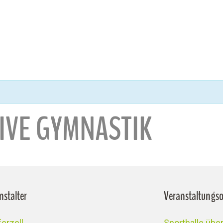
TIVE GYMNASTIK
nstalter
Veranstaltungso
erzell
Sporthalle üb