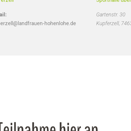
il:
Gartenstr. 30
ferzell@landfrauen-hohenlohe.de
Kupferzell
,
746
 Teilnahme hier an