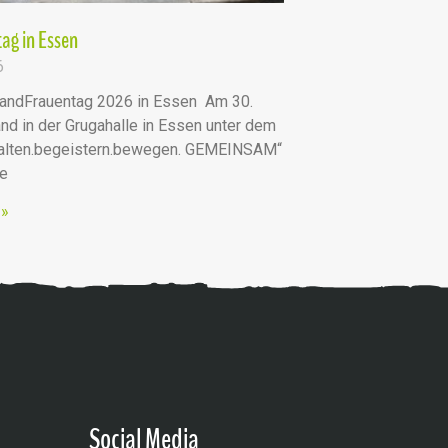
ag in Essen
6
andFrauentag 2026 in Essen Am 30.
nd in der Grugahalle in Essen unter dem
talten.begeistern.bewegen. GEMEINSAM“
he
 »
Social Media