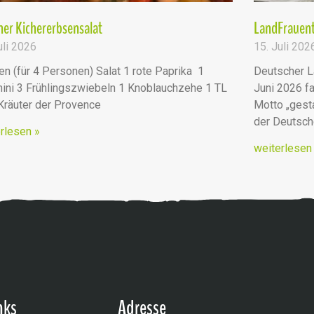
er Kichererbsensalat
LandFrauent
uli 2026
15. Juli 202
en (für 4 Personen) Salat 1 rote Paprika 1
Deutscher L
ini 3 Frühlingszwiebeln 1 Knoblauchzehe 1 TL
Juni 2026 fa
 Kräuter der Provence
Motto „ges
der Deutsc
rlesen »
weiterlesen
nks
Adresse