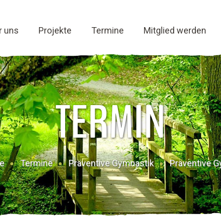
r uns
Projekte
Termine
Mitglied werden
TERMIN
te
Termine
Präventive Gymnastik
Präventive G