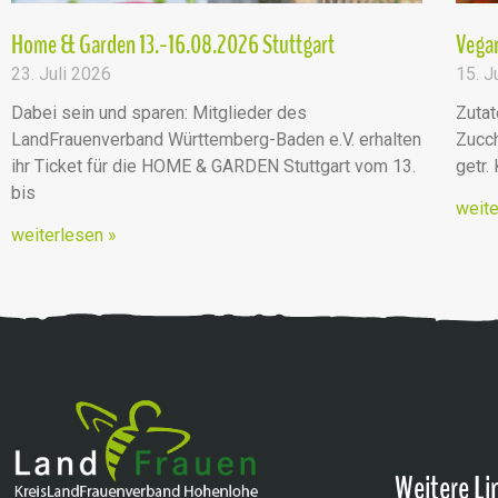
Home & Garden 13.-16.08.2026 Stuttgart
Vegan
23. Juli 2026
15. J
Dabei sein und sparen: Mitglieder des
Zutat
LandFrauenverband Württemberg-Baden e.V. erhalten
Zucch
ihr Ticket für die HOME & GARDEN Stuttgart vom 13.
getr.
bis
weite
weiterlesen »
Weitere Li