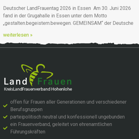
Deutscher LandFrauentag 2026 in Essen Am 30. Juni 2026
fand in der Grugahalle in Essen unter dem Motto
„gestalten.begeistern.bewegen. GEMEINSAM“ der Deutsche
weiterlesen »
offen für Frauen aller Generationen und verschiedener
Berufsgruppen
parteipolitisch neutral und konfessionell ungebunden
ein Frauenverband, geleitet von ehrenamtlichen
Führungskräften