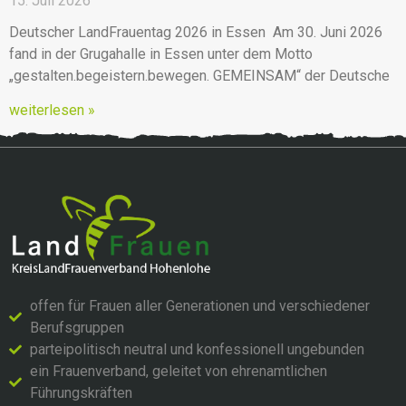
15. Juli 2026
Deutscher LandFrauentag 2026 in Essen Am 30. Juni 2026
fand in der Grugahalle in Essen unter dem Motto
„gestalten.begeistern.bewegen. GEMEINSAM“ der Deutsche
weiterlesen »
offen für Frauen aller Generationen und verschiedener
Berufsgruppen
parteipolitisch neutral und konfessionell ungebunden
ein Frauenverband, geleitet von ehrenamtlichen
Führungskräften