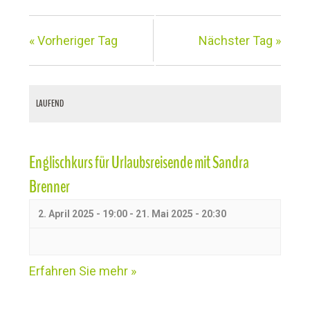
e
r
«
Vorheriger Tag
Nächster Tag
»
m
i
LAUFEND
n
e
Englischkurs für Urlaubsreisende mit Sandra
S
Brenner
u
2. April 2025 - 19:00
-
21. Mai 2025 - 20:30
c
h
Erfahren Sie mehr »
e