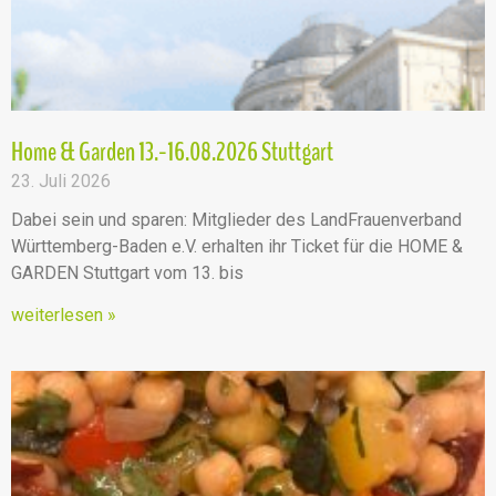
n
,
N
Home & Garden 13.-16.08.2026 Stuttgart
a
23. Juli 2026
v
Dabei sein und sparen: Mitglieder des LandFrauenverband
Württemberg-Baden e.V. erhalten ihr Ticket für die HOME &
i
GARDEN Stuttgart vom 13. bis
g
weiterlesen »
a
t
i