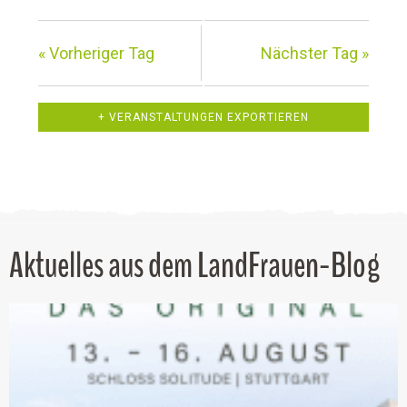
u
n
«
Vorheriger Tag
Nächster Tag
»
d
A
+ VERANSTALTUNGEN EXPORTIEREN
n
s
i
Aktuelles aus dem LandFrauen-Blog
c
h
t
e