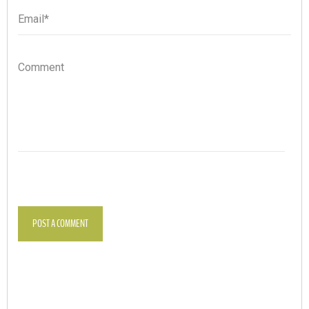
Email*
Email
Comment
POST A COMMENT