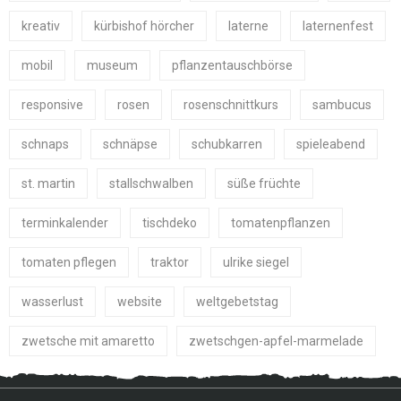
kreativ
kürbishof hörcher
laterne
laternenfest
mobil
museum
pflanzentauschbörse
responsive
rosen
rosenschnittkurs
sambucus
schnaps
schnäpse
schubkarren
spieleabend
st. martin
stallschwalben
süße früchte
terminkalender
tischdeko
tomatenpflanzen
tomaten pflegen
traktor
ulrike siegel
wasserlust
website
weltgebetstag
zwetsche mit amaretto
zwetschgen-apfel-marmelade