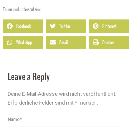
Teilen und unterstützen:
Facebook
Twitter
Pinterest
WhatsApp
Email
Drucker
Leave a Reply
Deine E-Mail-Adresse wird nicht veröffentlicht.
Erforderliche Felder sind mit
*
markiert
Name*
Name