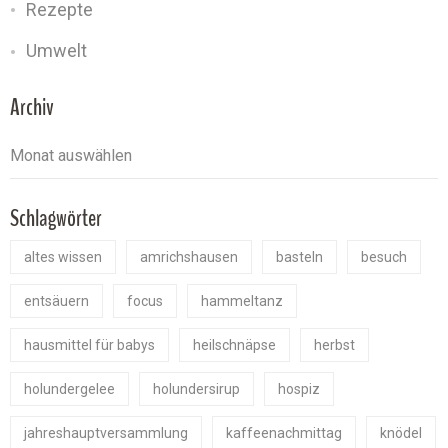
Rezepte
Umwelt
Archiv
Schlagwörter
altes wissen
amrichshausen
basteln
besuch
entsäuern
focus
hammeltanz
hausmittel für babys
heilschnäpse
herbst
holundergelee
holundersirup
hospiz
jahreshauptversammlung
kaffeenachmittag
knödel