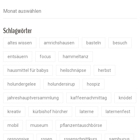
Schlagwörter
altes wissen
amrichshausen
basteln
besuch
entsäuern
focus
hammeltanz
hausmittel für babys
heilschnäpse
herbst
holundergelee
holundersirup
hospiz
jahreshauptversammlung
kaffeenachmittag
knödel
kreativ
kürbishof hörcher
laterne
laternenfest
mobil
museum
pflanzentauschbörse
responsive
rosen
rosenschnittkurs
sambucus