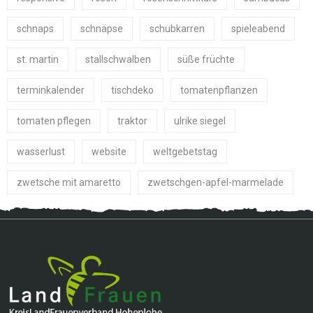
schnaps
schnäpse
schubkarren
spieleabend
st. martin
stallschwalben
süße früchte
terminkalender
tischdeko
tomatenpflanzen
tomaten pflegen
traktor
ulrike siegel
wasserlust
website
weltgebetstag
zwetsche mit amaretto
zwetschgen-apfel-marmelade