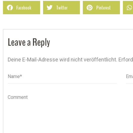
Facebook
Twitter
Pinterest
Leave a Reply
Deine E-Mail-Adresse wird nicht veröffentlicht.
Erford
Name*
Name
Ema
Ema
Comment