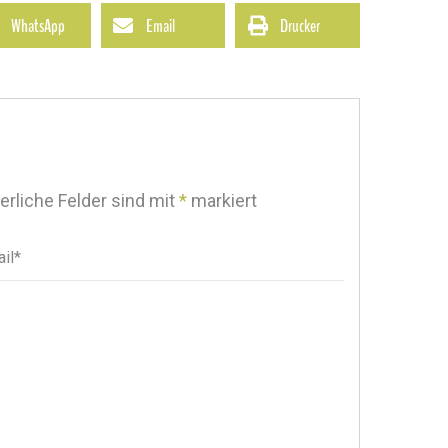
WhatsApp
Email
Drucker
erliche Felder sind mit
*
markiert
il*
il