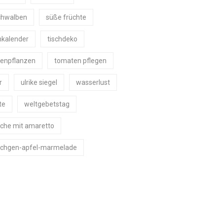
schwalben
süße früchte
nkalender
tischdeko
enpflanzen
tomaten pflegen
r
ulrike siegel
wasserlust
te
weltgebetstag
che mit amaretto
chgen-apfel-marmelade