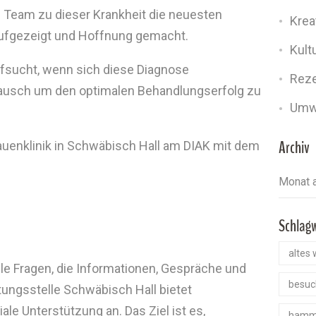
 Team zu dieser Krankheit die neuesten
Kreat
aufgezeigt und Hoffnung gemacht.
Kult
ufsucht, wenn sich diese Diagnose
Rez
stausch um den optimalen Behandlungserfolg zu
Umw
Archiv
auenklinik in Schwäbisch Hall am DIAK mit dem
Schlag
altes 
ele Fragen, die Informationen, Gespräche und
besuc
tungsstelle Schwäbisch Hall bietet
e Unterstützung an. Das Ziel ist es,
hamm