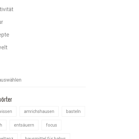
ivität
ur
epte
elt
wörter
wissen
amrichshausen
basteln
h
entsäuern
focus
eltanz
hausmittel für babys