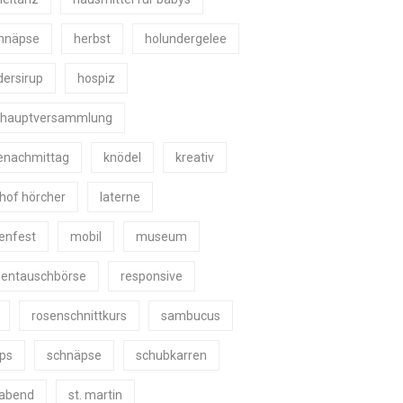
chnäpse
herbst
holundergelee
dersirup
hospiz
shauptversammlung
enachmittag
knödel
kreativ
shof hörcher
laterne
nenfest
mobil
museum
zentauschbörse
responsive
rosenschnittkurs
sambucus
ps
schnäpse
schubkarren
eabend
st. martin