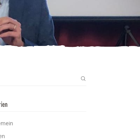
rien
emein
en