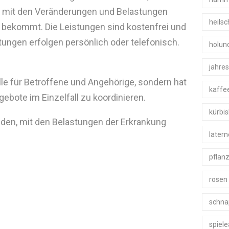
 mit den Veränderungen und Belastungen
heils
 bekommt. Die Leistungen sind kostenfrei und
tungen erfolgen persönlich oder telefonisch.
holun
jahre
elle für Betroffene und Angehörige, sondern hat
kaffe
gebote im Einzelfall zu koordinieren.
kürbi
inden, mit den Belastungen der Erkrankung
later
pflan
rosen
schna
spiel