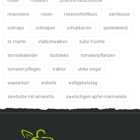
mobil
museum
pflanzentauschbörse
responsive
rosen
rosenschnittkurs
sambucus
schnaps
schnäpse
schubkarren
spieleabend
st. martin
stallschwalben
süße früchte
terminkalender
tischdeko
tomatenpflanzen
tomaten pflegen
traktor
ulrike siegel
wasserlust
website
weltgebetstag
zwetsche mit amaretto
zwetschgen-apfel-marmelade