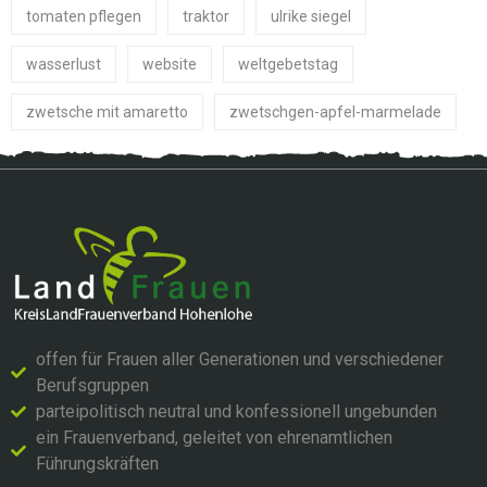
tomaten pflegen
traktor
ulrike siegel
wasserlust
website
weltgebetstag
zwetsche mit amaretto
zwetschgen-apfel-marmelade
offen für Frauen aller Generationen und verschiedener
Berufsgruppen
parteipolitisch neutral und konfessionell ungebunden
ein Frauenverband, geleitet von ehrenamtlichen
Führungskräften