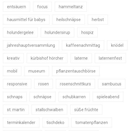
entsäuern
focus
hammeltanz
hausmittel für babys
heilschnäpse
herbst
holundergelee
holundersirup
hospiz
jahreshauptversammlung
kaffeenachmittag
knödel
kreativ
kürbishof hörcher
laterne
laternenfest
mobil
museum
pflanzentauschbörse
responsive
rosen
rosenschnittkurs
sambucus
schnaps
schnäpse
schubkarren
spieleabend
st. martin
stallschwalben
süße früchte
terminkalender
tischdeko
tomatenpflanzen