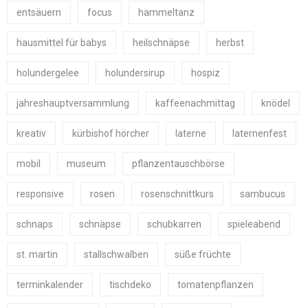
entsäuern
focus
hammeltanz
hausmittel für babys
heilschnäpse
herbst
holundergelee
holundersirup
hospiz
jahreshauptversammlung
kaffeenachmittag
knödel
kreativ
kürbishof hörcher
laterne
laternenfest
mobil
museum
pflanzentauschbörse
responsive
rosen
rosenschnittkurs
sambucus
schnaps
schnäpse
schubkarren
spieleabend
st. martin
stallschwalben
süße früchte
terminkalender
tischdeko
tomatenpflanzen