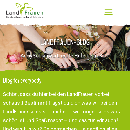
LANDFRAUEN-BLOG
ArraySchlagwort: erste Hilfe beim Kind
Blog for everybody
Schön, dass du hier bei den LandFrauen vorbei
schaust! Bestimmt fragst du dich was wir bei den
LandFrauen alles so machen… wir mögen alles was
schön ist und Spaß macht – und das tun wir auch!
Und was tun wir? Selbermachen … eigentlich alles: