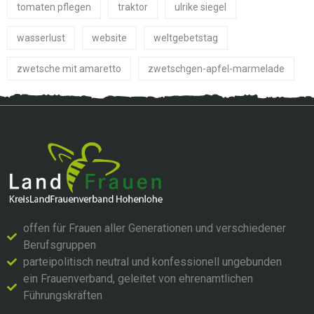
tomaten pflegen
traktor
ulrike siegel
wasserlust
website
weltgebetstag
zwetsche mit amaretto
zwetschgen-apfel-marmelade
offen für Frauen aller Generationen und verschiedener
Berufsgruppen
parteipolitisch neutral und konfessionell ungebunden
ein Frauenverband, geleitet von ehrenamtlichen
Führungskräften