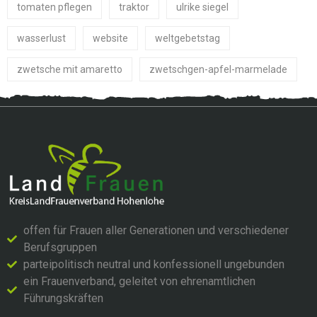
tomaten pflegen
traktor
ulrike siegel
wasserlust
website
weltgebetstag
zwetsche mit amaretto
zwetschgen-apfel-marmelade
offen für Frauen aller Generationen und verschiedener
Berufsgruppen
parteipolitisch neutral und konfessionell ungebunden
ein Frauenverband, geleitet von ehrenamtlichen
Führungskräften