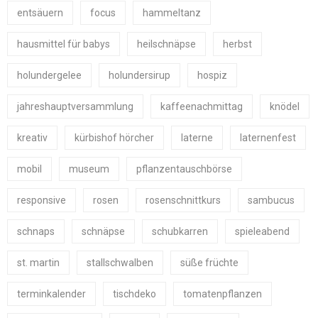
entsäuern
focus
hammeltanz
hausmittel für babys
heilschnäpse
herbst
holundergelee
holundersirup
hospiz
jahreshauptversammlung
kaffeenachmittag
knödel
kreativ
kürbishof hörcher
laterne
laternenfest
mobil
museum
pflanzentauschbörse
responsive
rosen
rosenschnittkurs
sambucus
schnaps
schnäpse
schubkarren
spieleabend
st. martin
stallschwalben
süße früchte
terminkalender
tischdeko
tomatenpflanzen