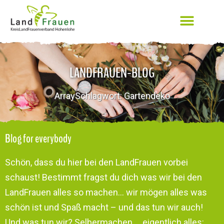
LANDFRAUEN-BLOG
ArraySchlagwort: Gartendeko
Blog for everybody
Schön, dass du hier bei den LandFrauen vorbei
schaust! Bestimmt fragst du dich was wir bei den
LandFrauen alles so machen… wir mögen alles was
schön ist und Spaß macht – und das tun wir auch!
Und was tun wir? Selbermachen … eigentlich alles: