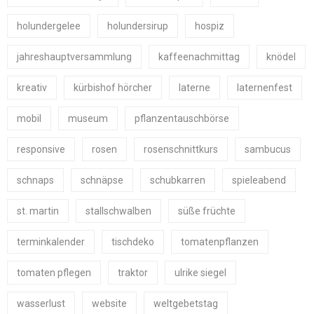
holundergelee
holundersirup
hospiz
jahreshauptversammlung
kaffeenachmittag
knödel
kreativ
kürbishof hörcher
laterne
laternenfest
mobil
museum
pflanzentauschbörse
responsive
rosen
rosenschnittkurs
sambucus
schnaps
schnäpse
schubkarren
spieleabend
st. martin
stallschwalben
süße früchte
terminkalender
tischdeko
tomatenpflanzen
tomaten pflegen
traktor
ulrike siegel
wasserlust
website
weltgebetstag