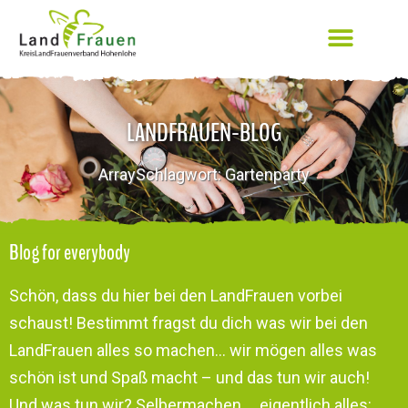
LANDFRAUEN-BLOG
ArraySchlagwort: Gartenparty
Blog for everybody
Schön, dass du hier bei den LandFrauen vorbei
schaust! Bestimmt fragst du dich was wir bei den
LandFrauen alles so machen… wir mögen alles was
schön ist und Spaß macht – und das tun wir auch!
Und was tun wir? Selbermachen … eigentlich alles: