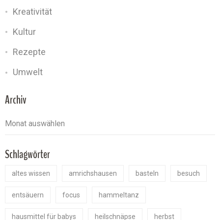
Kreativität
Kultur
Rezepte
Umwelt
Archiv
Schlagwörter
altes wissen
amrichshausen
basteln
besuch
entsäuern
focus
hammeltanz
hausmittel für babys
heilschnäpse
herbst