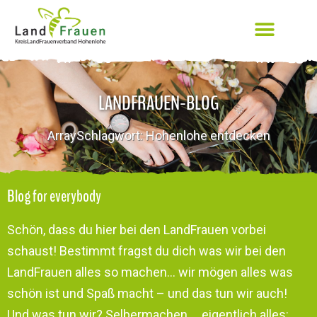
LANDFRAUEN-BLOG
ArraySchlagwort: Hohenlohe entdecken
Blog for everybody
Schön, dass du hier bei den LandFrauen vorbei
schaust! Bestimmt fragst du dich was wir bei den
LandFrauen alles so machen… wir mögen alles was
schön ist und Spaß macht – und das tun wir auch!
Und was tun wir? Selbermachen … eigentlich alles: