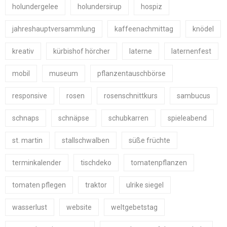
holundergelee
holundersirup
hospiz
jahreshauptversammlung
kaffeenachmittag
knödel
kreativ
kürbishof hörcher
laterne
laternenfest
mobil
museum
pflanzentauschbörse
responsive
rosen
rosenschnittkurs
sambucus
schnaps
schnäpse
schubkarren
spieleabend
st. martin
stallschwalben
süße früchte
terminkalender
tischdeko
tomatenpflanzen
tomaten pflegen
traktor
ulrike siegel
wasserlust
website
weltgebetstag