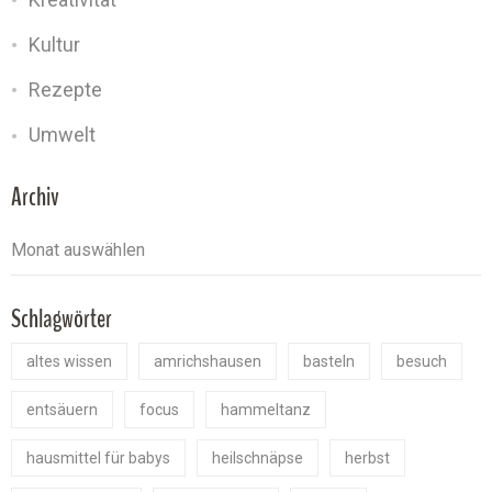
Kultur
Rezepte
Umwelt
Archiv
Schlagwörter
altes wissen
amrichshausen
basteln
besuch
entsäuern
focus
hammeltanz
hausmittel für babys
heilschnäpse
herbst