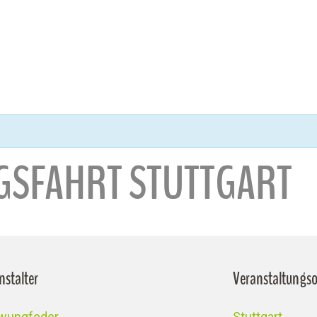
NGSFAHRT STUTTGART
nstalter
Veranstaltungso
wungfeder
Stuttgart