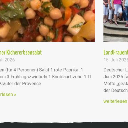
er Kichererbsensalat
LandFrauent
uli 2026
15. Juli 202
en (für 4 Personen) Salat 1 rote Paprika 1
Deutscher L
ini 3 Frühlingszwiebeln 1 Knoblauchzehe 1 TL
Juni 2026 fa
 Kräuter der Provence
Motto „ges
der Deutsc
rlesen »
weiterlesen