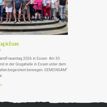
ag in Essen
6
andFrauentag 2026 in Essen Am 30.
nd in der Grugahalle in Essen unter dem
talten.begeistern.bewegen. GEMEINSAM“
he
 »