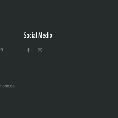
Social Media
en
nlohe.de