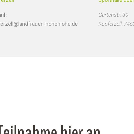
il:
Gartenstr. 30
ferzell@landfrauen-hohenlohe.de
Kupferzell
,
746
 Teilnahme hier an