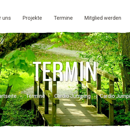
r uns
Projekte
Termine
Mitglied werden
TERMIN
artseite
Termine
Cardio Jumping
Cardio Jump