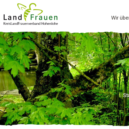
Wir übe
St