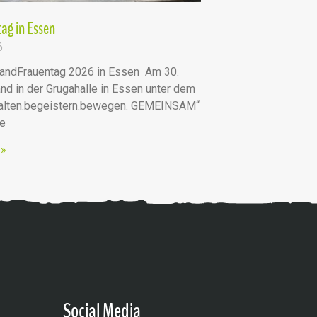
ag in Essen
6
andFrauentag 2026 in Essen Am 30.
nd in der Grugahalle in Essen unter dem
talten.begeistern.bewegen. GEMEINSAM“
he
 »
Social Media