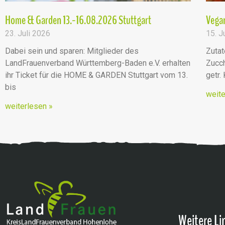
Home & Garden 13.-16.08.2026 Stuttgart
Vegan
23. Juli 2026
15. J
Dabei sein und sparen: Mitglieder des
Zutat
LandFrauenverband Württemberg-Baden e.V. erhalten
Zucch
ihr Ticket für die HOME & GARDEN Stuttgart vom 13.
getr.
bis
weite
weiterlesen »
Weitere Li