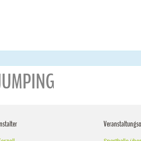
 JUMPING
nstalter
Veranstaltungso
erzell
Sporthalle üb