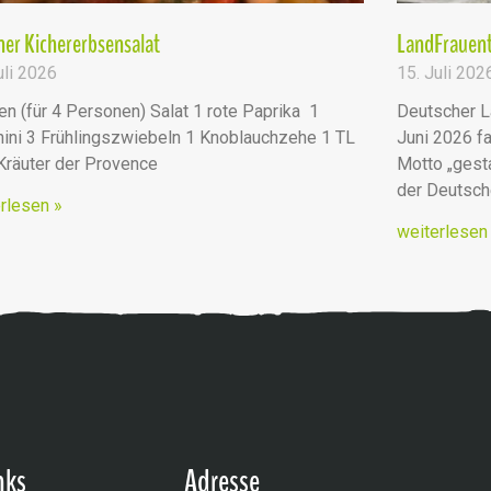
er Kichererbsensalat
LandFrauent
uli 2026
15. Juli 202
en (für 4 Personen) Salat 1 rote Paprika 1
Deutscher L
ini 3 Frühlingszwiebeln 1 Knoblauchzehe 1 TL
Juni 2026 fa
 Kräuter der Provence
Motto „ges
der Deutsc
rlesen »
weiterlesen
nks
Adresse