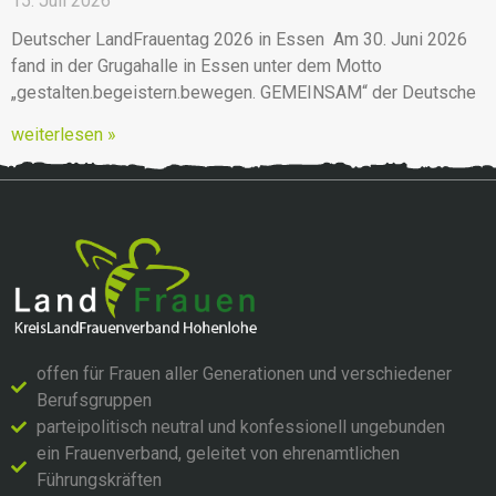
15. Juli 2026
Deutscher LandFrauentag 2026 in Essen Am 30. Juni 2026
fand in der Grugahalle in Essen unter dem Motto
„gestalten.begeistern.bewegen. GEMEINSAM“ der Deutsche
weiterlesen »
offen für Frauen aller Generationen und verschiedener
Berufsgruppen
parteipolitisch neutral und konfessionell ungebunden
ein Frauenverband, geleitet von ehrenamtlichen
Führungskräften