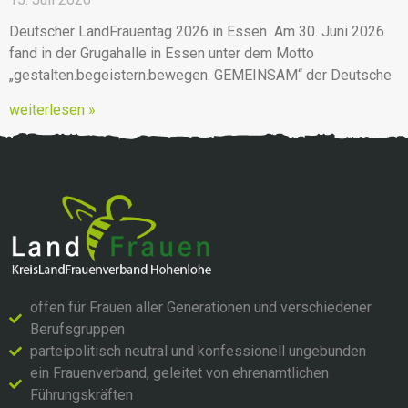
Deutscher LandFrauentag 2026 in Essen Am 30. Juni 2026
fand in der Grugahalle in Essen unter dem Motto
„gestalten.begeistern.bewegen. GEMEINSAM“ der Deutsche
weiterlesen »
offen für Frauen aller Generationen und verschiedener
Berufsgruppen
parteipolitisch neutral und konfessionell ungebunden
ein Frauenverband, geleitet von ehrenamtlichen
Führungskräften