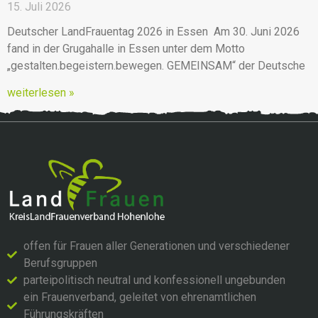
15. Juli 2026
Deutscher LandFrauentag 2026 in Essen Am 30. Juni 2026
fand in der Grugahalle in Essen unter dem Motto
„gestalten.begeistern.bewegen. GEMEINSAM“ der Deutsche
weiterlesen »
offen für Frauen aller Generationen und verschiedener
Berufsgruppen
parteipolitisch neutral und konfessionell ungebunden
ein Frauenverband, geleitet von ehrenamtlichen
Führungskräften