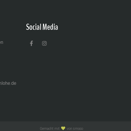
Social Media
en
nlohe.de
Gemacht mit
von smoco