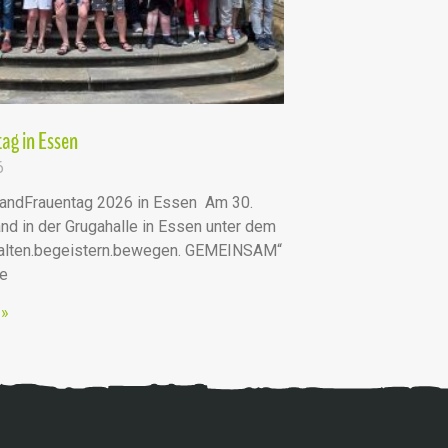
ag in Essen
6
andFrauentag 2026 in Essen Am 30.
nd in der Grugahalle in Essen unter dem
talten.begeistern.bewegen. GEMEINSAM“
he
 »