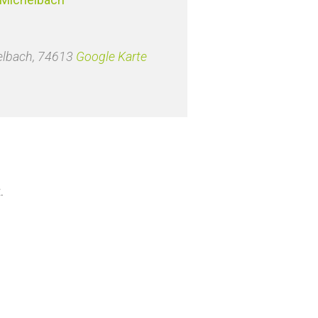
elbach
,
74613
Google Karte
.