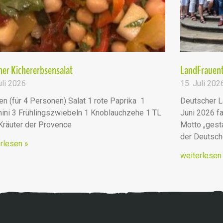
er Kichererbsensalat
LandFrauent
uli 2026
15. Juli 202
en (für 4 Personen) Salat 1 rote Paprika 1
Deutscher L
ini 3 Frühlingszwiebeln 1 Knoblauchzehe 1 TL
Juni 2026 fa
 Kräuter der Provence
Motto „ges
der Deutsc
rlesen »
weiterlesen