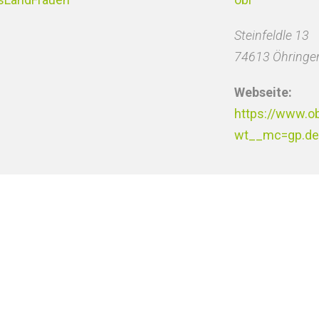
Steinfeldle 13
74613 Öhringe
Webseite:
https://www.o
wt__mc=gp.de