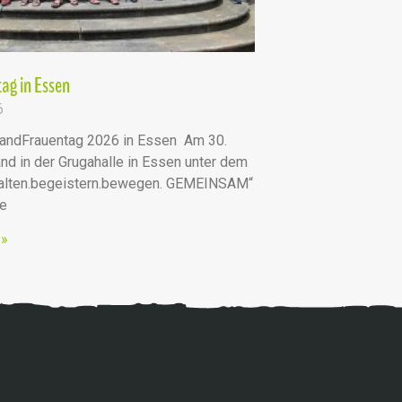
ag in Essen
6
andFrauentag 2026 in Essen Am 30.
nd in der Grugahalle in Essen unter dem
talten.begeistern.bewegen. GEMEINSAM“
he
 »