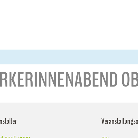
ERKERINNENABEND OB
nstalter
Veranstaltungso
isLandFrauen
obi