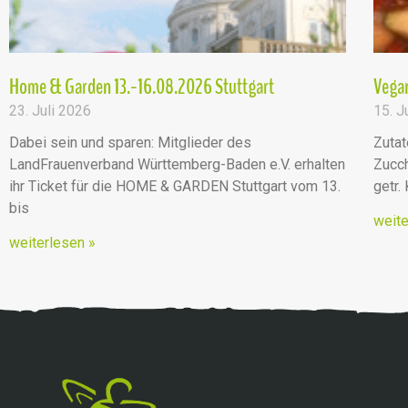
Home & Garden 13.-16.08.2026 Stuttgart
Vegan
23. Juli 2026
15. J
Dabei sein und sparen: Mitglieder des
Zutat
LandFrauenverband Württemberg-Baden e.V. erhalten
Zucch
ihr Ticket für die HOME & GARDEN Stuttgart vom 13.
getr.
bis
weite
weiterlesen »