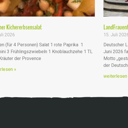
er Kichererbsensalat
LandFrauent
uli 2026
15. Juli 202
en (für 4 Personen) Salat 1 rote Paprika 1
Deutscher L
ini 3 Frühlingszwiebeln 1 Knoblauchzehe 1 TL
Juni 2026 fa
 Kräuter der Provence
Motto „ges
der Deutsc
rlesen »
weiterlesen