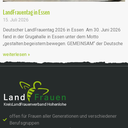
LandFrauentag in Essen
15. Juli 2026
Deutscher LandFrauentag 2026 in Essen Am 30. Juni 2026
fand in der Grugahalle in Essen unter dem Motto
„gestalten.begeistern.bewegen. GEMEINSAM“ der Deutsche
weiterlesen »
offen für Frauen aller Generationen und verschiedener
Berufsgruppen