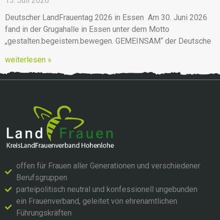
15. Juli 2026
Deutscher LandFrauentag 2026 in Essen Am 30. Juni 2026
fand in der Grugahalle in Essen unter dem Motto
„gestalten.begeistern.bewegen. GEMEINSAM“ der Deutsche
weiterlesen »
offen für Frauen aller Generationen und verschiedener
Berufsgruppen
parteipolitisch neutral und konfessionell ungebunden
ein Frauenverband, geleitet von ehrenamtlichen
Führungskräften