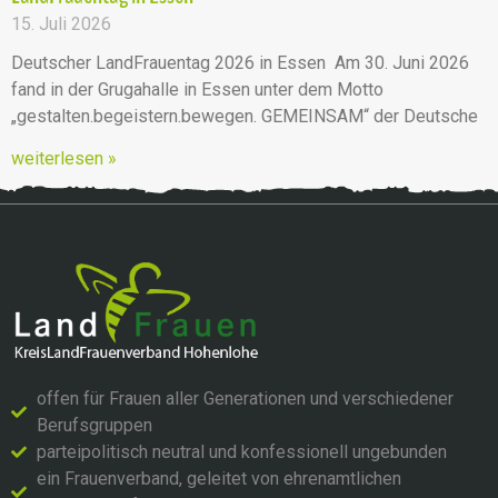
15. Juli 2026
Deutscher LandFrauentag 2026 in Essen Am 30. Juni 2026
fand in der Grugahalle in Essen unter dem Motto
„gestalten.begeistern.bewegen. GEMEINSAM“ der Deutsche
weiterlesen »
offen für Frauen aller Generationen und verschiedener
Berufsgruppen
parteipolitisch neutral und konfessionell ungebunden
ein Frauenverband, geleitet von ehrenamtlichen