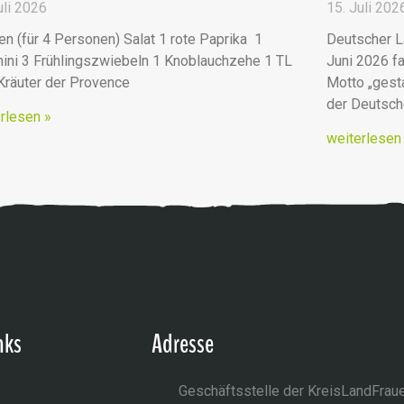
uli 2026
15. Juli 202
en (für 4 Personen) Salat 1 rote Paprika 1
Deutscher L
ini 3 Frühlingszwiebeln 1 Knoblauchzehe 1 TL
Juni 2026 fa
 Kräuter der Provence
Motto „ges
der Deutsc
rlesen »
weiterlesen
nks
Adresse
Geschäftsstelle der KreisLandFrau