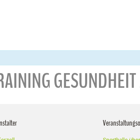
TRAINING GESUNDHEIT
nstalter
Veranstaltungso
erzell
Sporthalle üb