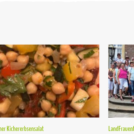
er Kichererbsensalat
LandFrauent