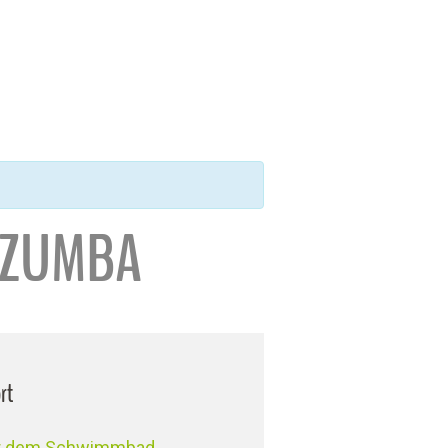
 ZUMBA
rt
er dem Schwimmbad