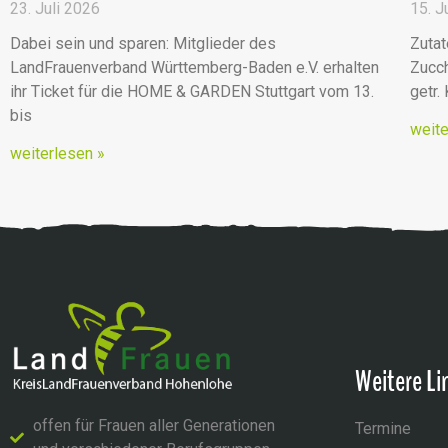
23. Juli 2026
15. J
Dabei sein und sparen: Mitglieder des
Zutat
LandFrauenverband Württemberg-Baden e.V. erhalten
Zucch
ihr Ticket für die HOME & GARDEN Stuttgart vom 13.
getr.
bis
weite
weiterlesen »
Weitere Li
offen für Frauen aller Generationen
Termine