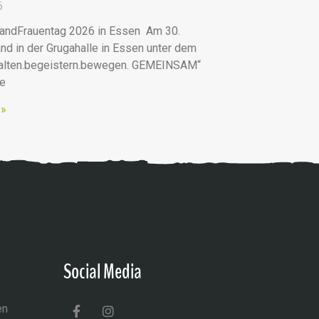
6
andFrauentag 2026 in Essen Am 30.
nd in der Grugahalle in Essen unter dem
talten.begeistern.bewegen. GEMEINSAM“
he
 »
Social Media
en