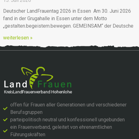
15. Juli 2026
Deutscher LandFrauentag 2026 in Essen Am 30. Juni 2026
fand in der Grugahalle in Essen unter dem Motto
„gestalten.begeistern.bewegen. GEMEINSAM“ der Deutsche
weiterlesen »
offen für Frauen aller Generationen und verschiedener
Berufsgruppen
parteipolitisch neutral und konfessionell ungebunden
ein Frauenverband, geleitet von ehrenamtlichen
Führungskräften