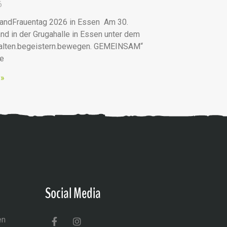
6
andFrauentag 2026 in Essen Am 30.
nd in der Grugahalle in Essen unter dem
talten.begeistern.bewegen. GEMEINSAM“
he
 »
Social Media
en