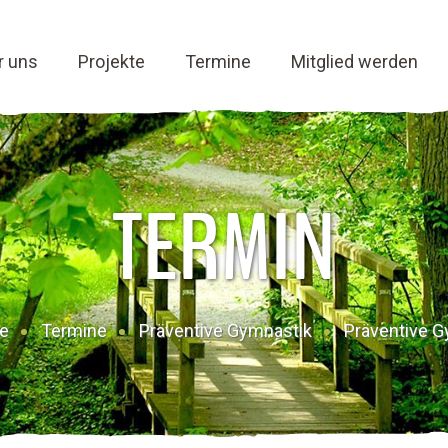
r uns
Projekte
Termine
Mitglied werden
TERMIN
te
Termine
Präventive Gymnastik
Präventive G