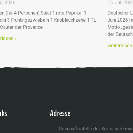
uli 2026
15. Juli 202
en (für 4 Personen) Salat 1 rote Paprika 1
Deutscher L
ini 3 Frühlingszwiebeln 1 Knoblauchzehe 1 TL
Juni 2026 fa
 Kräuter der Provence
Motto „ges
der Deutsc
rlesen »
weiterlesen
nks
Adresse
Geschäftsstelle der KreisLandFrau