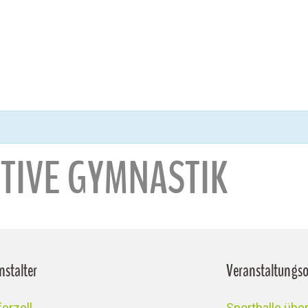
NTIVE GYMNASTIK
nstalter
Veranstaltungso
erzell
Sporthalle üb