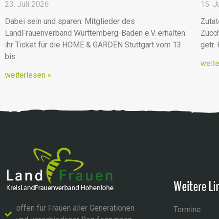
23. Juli 2026
15. J
Dabei sein und sparen: Mitglieder des
Zutat
LandFrauenverband Württemberg-Baden e.V. erhalten
Zucch
ihr Ticket für die HOME & GARDEN Stuttgart vom 13.
getr.
bis
weite
weiterlesen »
Weitere Li
offen für Frauen aller Generationen
Termine