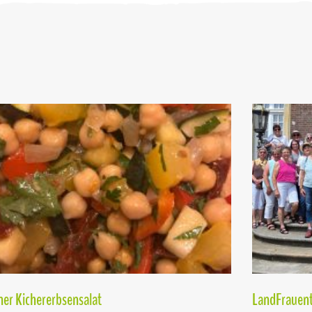
er Kichererbsensalat
LandFrauent