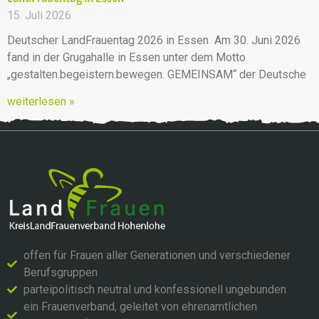
15. Juli 2026
Deutscher LandFrauentag 2026 in Essen Am 30. Juni 2026
fand in der Grugahalle in Essen unter dem Motto
„gestalten.begeistern.bewegen. GEMEINSAM“ der Deutsche
weiterlesen »
offen für Frauen aller Generationen und verschiedener
Berufsgruppen
parteipolitisch neutral und konfessionell ungebunden
ein Frauenverband, geleitet von ehrenamtlichen