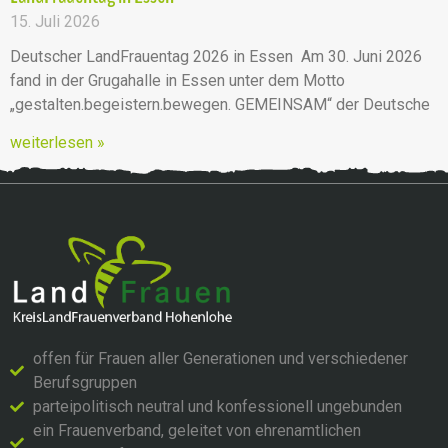
15. Juli 2026
Deutscher LandFrauentag 2026 in Essen Am 30. Juni 2026
fand in der Grugahalle in Essen unter dem Motto
„gestalten.begeistern.bewegen. GEMEINSAM“ der Deutsche
weiterlesen »
offen für Frauen aller Generationen und verschiedener
Berufsgruppen
parteipolitisch neutral und konfessionell ungebunden
ein Frauenverband, geleitet von ehrenamtlichen