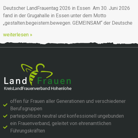
Deutscher LandFrauentag 2026 in Essen Am 30. Juni 2026
fand in der Grugahalle in Essen unter dem Motto
„gestalten.begeistern.bewegen. GEMEINSAM“ der Deutsche
weiterlesen »
offen für Frauen aller Generationen und verschiedener
Berufsgruppen
parteipolitisch neutral und konfessionell ungebunden
ein Frauenverband, geleitet von ehrenamtlichen
Führungskräften