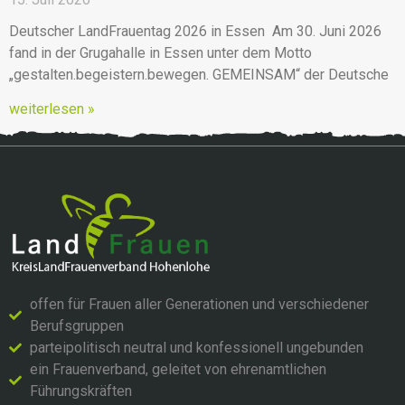
Deutscher LandFrauentag 2026 in Essen Am 30. Juni 2026
fand in der Grugahalle in Essen unter dem Motto
„gestalten.begeistern.bewegen. GEMEINSAM“ der Deutsche
weiterlesen »
offen für Frauen aller Generationen und verschiedener
Berufsgruppen
parteipolitisch neutral und konfessionell ungebunden
ein Frauenverband, geleitet von ehrenamtlichen
Führungskräften