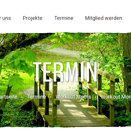
r uns
Projekte
Termine
Mitglied werden
TERMIN
artseite
Termine
Workout Moms
Workout Mo