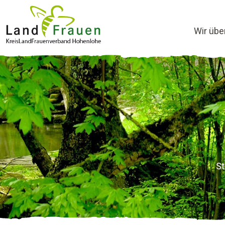
Wir übe
St