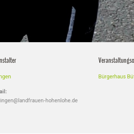
nstalter
Veranstaltungso
ingen
Bürgerhaus Bü
il:
ringen@landfrauen-hohenlohe.de