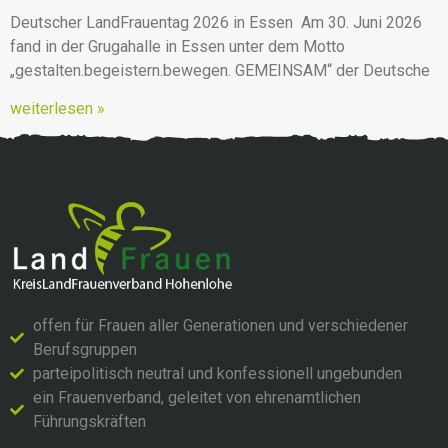
Deutscher LandFrauentag 2026 in Essen Am 30. Juni 2026
fand in der Grugahalle in Essen unter dem Motto
„gestalten.begeistern.bewegen. GEMEINSAM“ der Deutsche
weiterlesen »
offen für Frauen aller Generationen und verschiedener
Berufsgruppen
parteipolitisch neutral und konfessionell ungebunden
ein Frauenverband, geleitet von ehrenamtlichen
Führungskräften