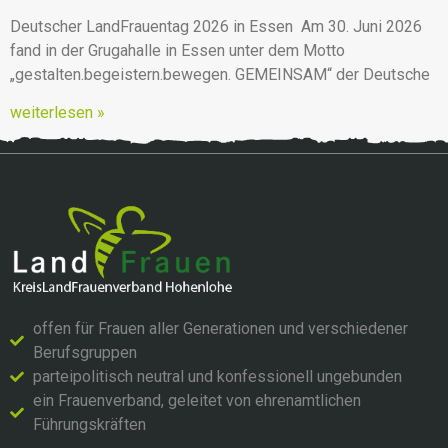
Deutscher LandFrauentag 2026 in Essen Am 30. Juni 2026
fand in der Grugahalle in Essen unter dem Motto
„gestalten.begeistern.bewegen. GEMEINSAM“ der Deutsche
weiterlesen »
offen für Frauen aller Generationen und verschiedener
Berufsgruppen
parteipolitisch neutral und konfessionell ungebunden
ein Frauenverband, geleitet von ehrenamtlichen
Führungskräften