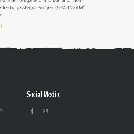
nd in der Grugahalle in Essen unter dem
talten.begeistern.bewegen. GEMEINSAM“
he
 »
Social Media
en