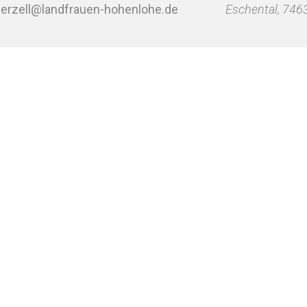
ferzell@landfrauen-hohenlohe.de
Eschental
,
746