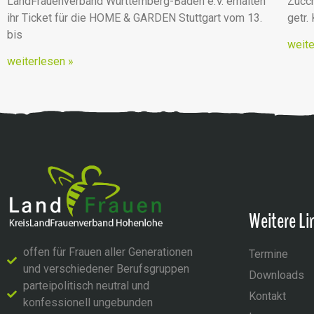
LandFrauenverband Württemberg-Baden e.V. erhalten
Zucch
ihr Ticket für die HOME & GARDEN Stuttgart vom 13.
getr.
bis
weite
weiterlesen »
Weitere Li
offen für Frauen aller Generationen
Termine
und verschiedener Berufsgruppen
Downloads
parteipolitisch neutral und
Kontakt
konfessionell ungebunden