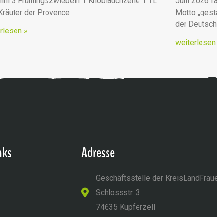
ini 3 Frühlingszwiebeln 1 Knoblauchzehe 1 TL
Juni 2026 fa
 Kräuter der Provence
Motto „ges
der Deutsc
rlesen »
weiterlesen
nks
Adresse
Geschäftsstelle der KreisLandFrau
Schlossstr. 3
74635 Kupferzell