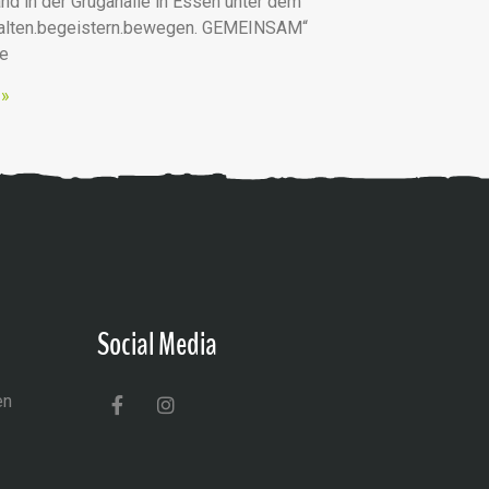
nd in der Grugahalle in Essen unter dem
talten.begeistern.bewegen. GEMEINSAM“
he
 »
Social Media
en