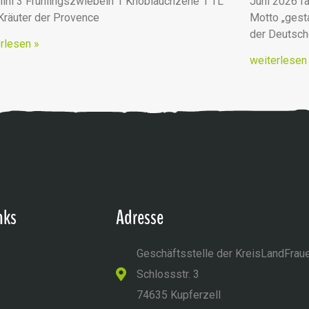
ini 3 Frühlingszwiebeln 1 Knoblauchzehe 1 TL
Juni 2026 fa
 Kräuter der Provence
Motto „ges
der Deutsc
rlesen »
weiterlesen
nks
Adresse
Geschäftsstelle der KreisLandFrau
Schlossstr. 3
74635 Kupferzell