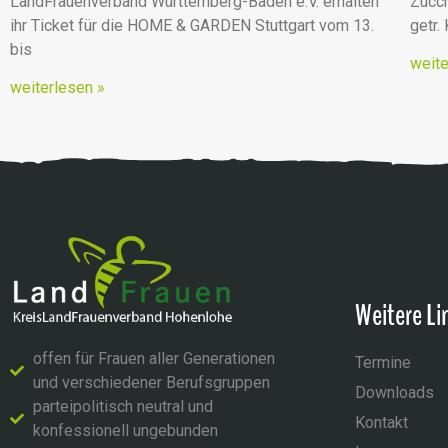
LandFrauenverband Württemberg-Baden e.V. erhalten
Zucch
ihr Ticket für die HOME & GARDEN Stuttgart vom 13.
getr.
bis
weite
weiterlesen »
Weitere Li
offen für Frauen aller Generationen
Termine
und verschiedener Berufsgruppen
Downloads
parteipolitisch neutral und
Kontakt
konfessionell ungebunden