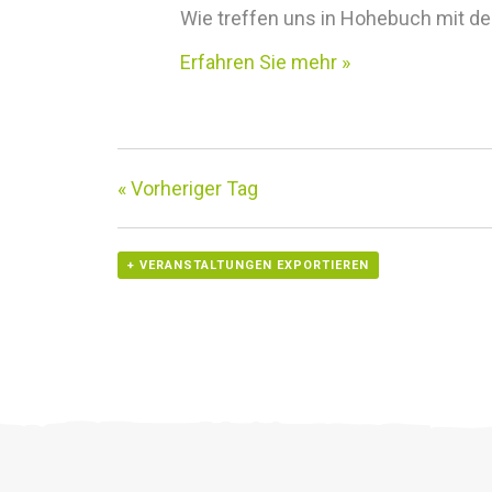
Wie treffen uns in Hohebuch mit de
i
Erfahren Sie mehr »
c
h
t
«
Vorheriger Tag
e
n
+ VERANSTALTUNGEN EXPORTIEREN
,
N
a
v