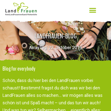
LANDFRAUEN-BLOG
ArrayTag: 22. Oktober 2019
Blog for everybody
Schön, dass du hier bei den LandFrauen vorbei
schaust! Bestimmt fragst du dich was wir bei den
LandFrauen alles so machen… wir mögen alles was
schön ist und Spaß macht – und das tun wir auch!
Und was tun wir? Selbermachen … eigentlich alles: