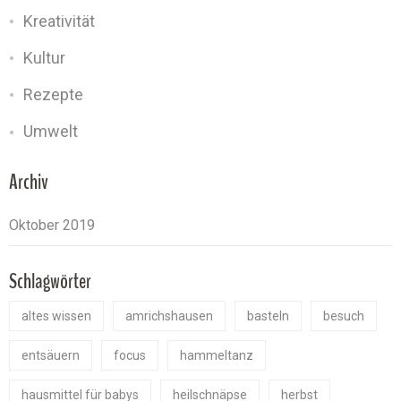
Kreativität
Kultur
Rezepte
Umwelt
Archiv
Schlagwörter
altes wissen
amrichshausen
basteln
besuch
entsäuern
focus
hammeltanz
hausmittel für babys
heilschnäpse
herbst