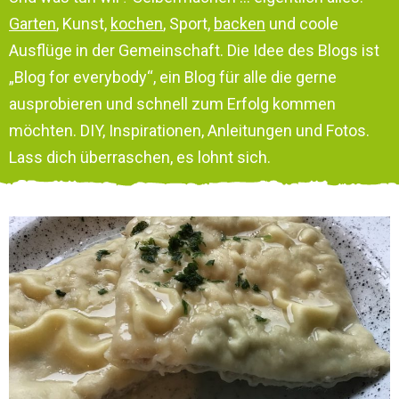
Garten
, Kunst,
kochen
, Sport,
backen
und coole
Ausflüge in der Gemeinschaft. Die Idee des Blogs ist
„Blog for everybody“, ein Blog für alle die gerne
ausprobieren und schnell zum Erfolg kommen
möchten. DIY, Inspirationen, Anleitungen und Fotos.
Lass dich überraschen, es lohnt sich.