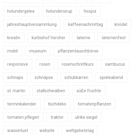
holundergelee
holundersirup
hospiz
jahreshauptversammlung
kaffeenachmittag
knödel
kreativ
kürbishof hörcher
laterne
laternenfest
mobil
museum
pflanzentauschbörse
responsive
rosen
rosenschnittkurs
sambucus
schnaps
schnäpse
schubkarren
spieleabend
st. martin
stallschwalben
süße früchte
terminkalender
tischdeko
tomatenpflanzen
tomaten pflegen
traktor
ulrike siegel
wasserlust
website
weltgebetstag