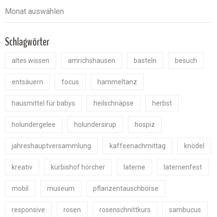
Schlagwörter
altes wissen
amrichshausen
basteln
besuch
entsäuern
focus
hammeltanz
hausmittel für babys
heilschnäpse
herbst
holundergelee
holundersirup
hospiz
jahreshauptversammlung
kaffeenachmittag
knödel
kreativ
kürbishof hörcher
laterne
laternenfest
mobil
museum
pflanzentauschbörse
responsive
rosen
rosenschnittkurs
sambucus