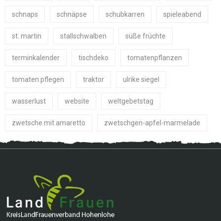
schnaps
schnäpse
schubkarren
spieleabend
st. martin
stallschwalben
süße früchte
terminkalender
tischdeko
tomatenpflanzen
tomaten pflegen
traktor
ulrike siegel
wasserlust
website
weltgebetstag
zwetsche mit amaretto
zwetschgen-apfel-marmelade