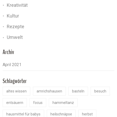
Kreativität
Kultur
Rezepte
Umwelt
Archiv
Schlagwörter
altes wissen
amrichshausen
basteln
besuch
entsäuern
focus
hammeltanz
hausmittel für babys
heilschnäpse
herbst