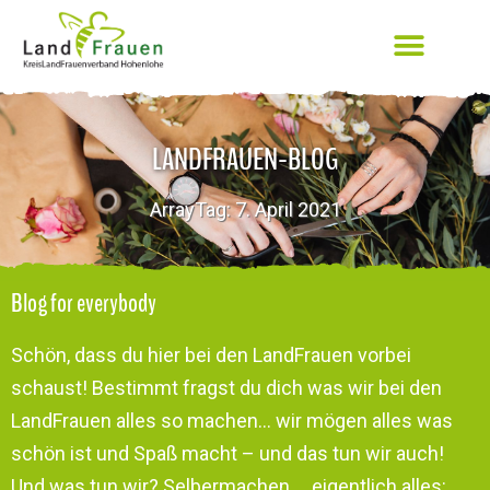
LANDFRAUEN-BLOG
ArrayTag: 7. April 2021
Blog for everybody
Schön, dass du hier bei den LandFrauen vorbei
schaust! Bestimmt fragst du dich was wir bei den
LandFrauen alles so machen… wir mögen alles was
schön ist und Spaß macht – und das tun wir auch!
Und was tun wir? Selbermachen … eigentlich alles: