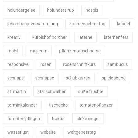
holundergelee
holundersirup
hospiz
jahreshauptversammlung
kaffeenachmittag
knödel
kreativ
kürbishof hörcher
laterne
laternenfest
mobil
museum
pflanzentauschbörse
responsive
rosen
rosenschnittkurs
sambucus
schnaps
schnäpse
schubkarren
spieleabend
st. martin
stallschwalben
süße früchte
terminkalender
tischdeko
tomatenpflanzen
tomaten pflegen
traktor
ulrike siegel
wasserlust
website
weltgebetstag