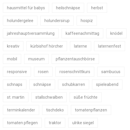
hausmittel für babys
heilschnäpse
herbst
holundergelee
holundersirup
hospiz
jahreshauptversammlung
kaffeenachmittag
knödel
kreativ
kürbishof hörcher
laterne
laternenfest
mobil
museum
pflanzentauschbörse
responsive
rosen
rosenschnittkurs
sambucus
schnaps
schnäpse
schubkarren
spieleabend
st. martin
stallschwalben
süße früchte
terminkalender
tischdeko
tomatenpflanzen
tomaten pflegen
traktor
ulrike siegel