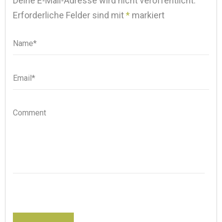
Deine E-Mail-Adresse wird nicht veröffentlicht.
Erforderliche Felder sind mit
*
markiert
Name*
Name
Email*
Email
Comment