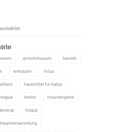
wörter
wissen
amrichshausen
basteln
h
entsäuern
focus
eltanz
hausmittel für babys
chnäpse
herbst
holundergelee
dersirup
hospiz
shauptversammlung