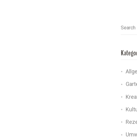
Search
Katego
Allg
Gart
Kreat
Kult
Rez
Umw