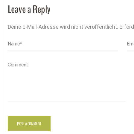
Leave a Reply
Deine E-Mail-Adresse wird nicht veröffentlicht.
Erford
Name*
Name
Ema
Ema
Comment
POST A COMMENT