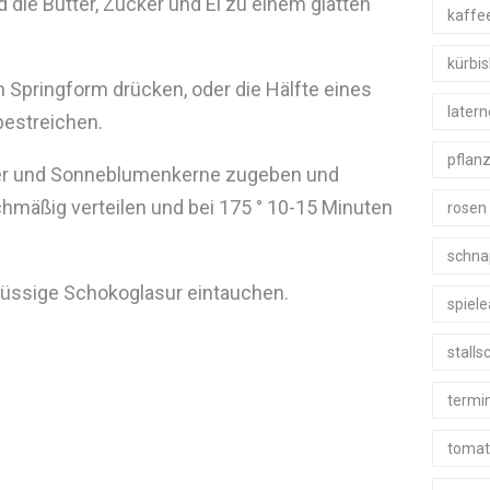
die Butter, Zucker und Ei zu einem glatten
kaffe
kürbi
 Springform drücken, oder die Hälfte eines
later
estreichen.
pflan
ser und Sonneblumenkerne zugeben und
hmäßig verteilen und bei 175 ° 10-15 Minuten
rosen
schna
lüssige Schokoglasur eintauchen.
spiel
stall
termi
tomat