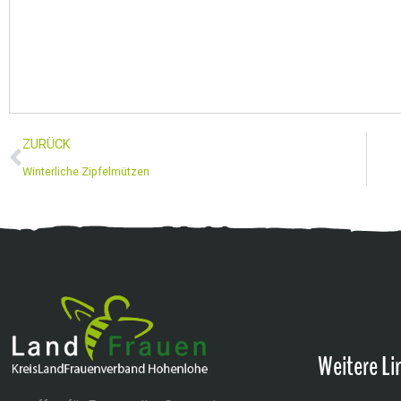
ZURÜCK
Winterliche Zipfelmützen
Weitere Li