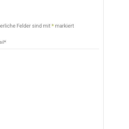
erliche Felder sind mit
*
markiert
il*
il