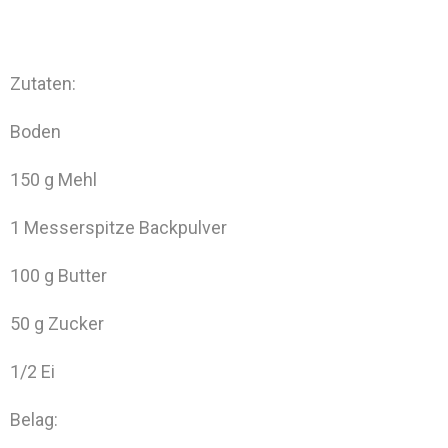
Zutaten:
Boden
150 g Mehl
1 Messerspitze Backpulver
100 g Butter
50 g Zucker
1/2 Ei
Belag: