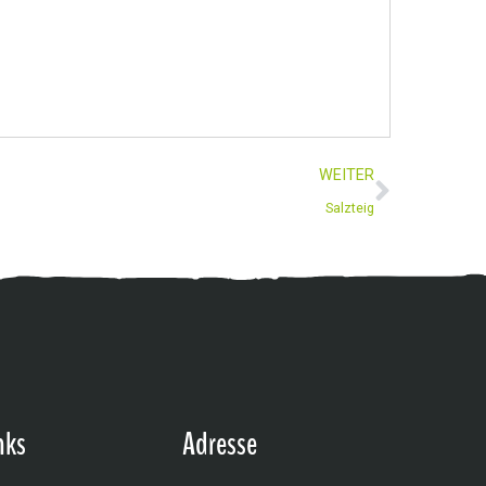
WEITER
Salzteig
nks
Adresse