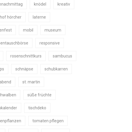
enachmittag
knödel
kreativ
shof hörcher
laterne
nenfest
mobil
museum
zentauschbörse
responsive
rosenschnittkurs
sambucus
ps
schnäpse
schubkarren
eabend
st. martin
schwalben
süße früchte
nkalender
tischdeko
enpflanzen
tomaten pflegen