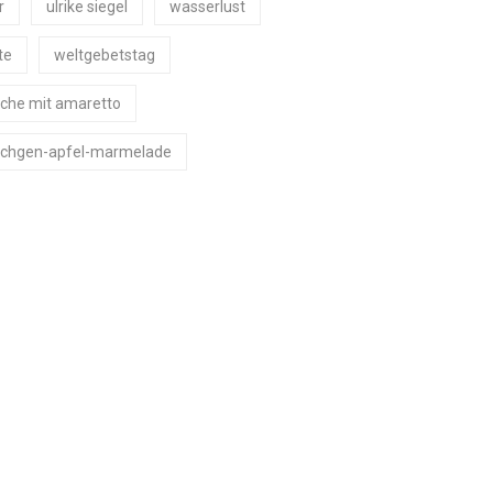
r
ulrike siegel
wasserlust
te
weltgebetstag
che mit amaretto
chgen-apfel-marmelade