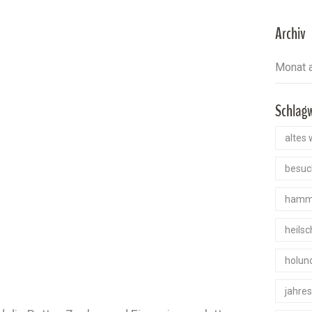
Archiv
Schlag
altes 
besuc
hamm
heils
holun
jahre