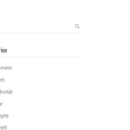
rien
emein
en
ivität
ur
epte
elt