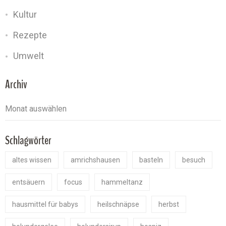
Kultur
Rezepte
Umwelt
Archiv
Schlagwörter
altes wissen
amrichshausen
basteln
besuch
entsäuern
focus
hammeltanz
hausmittel für babys
heilschnäpse
herbst