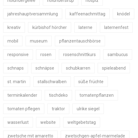
holundergelee
holundersirup
hospiz
jahreshauptversammlung
kaffeenachmittag
knödel
kreativ
kürbishof hörcher
laterne
laternenfest
mobil
museum
pflanzentauschbörse
responsive
rosen
rosenschnittkurs
sambucus
schnaps
schnäpse
schubkarren
spieleabend
st. martin
stallschwalben
süße früchte
terminkalender
tischdeko
tomatenpflanzen
tomaten pflegen
traktor
ulrike siegel
wasserlust
website
weltgebetstag
zwetsche mit amaretto
zwetschgen-apfel-marmelade