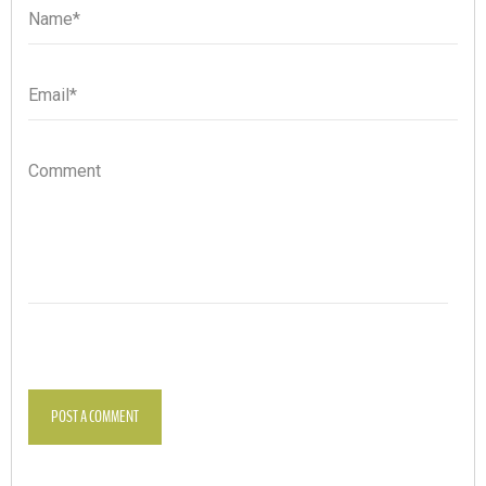
Name*
Name
Email*
Email
Comment
POST A COMMENT