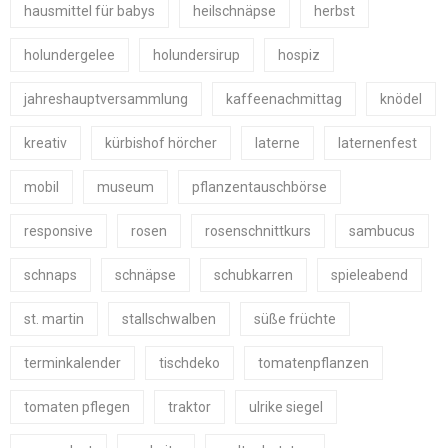
hausmittel für babys
heilschnäpse
herbst
holundergelee
holundersirup
hospiz
jahreshauptversammlung
kaffeenachmittag
knödel
kreativ
kürbishof hörcher
laterne
laternenfest
mobil
museum
pflanzentauschbörse
responsive
rosen
rosenschnittkurs
sambucus
schnaps
schnäpse
schubkarren
spieleabend
st. martin
stallschwalben
süße früchte
terminkalender
tischdeko
tomatenpflanzen
tomaten pflegen
traktor
ulrike siegel