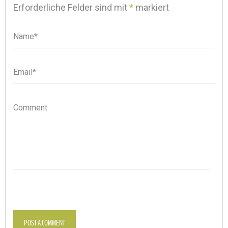
Erforderliche Felder sind mit
*
markiert
Name*
Name
Email*
Email
Comment
POST A COMMENT