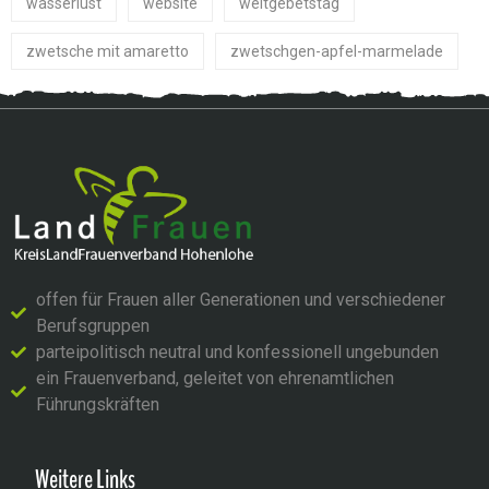
wasserlust
website
weltgebetstag
zwetsche mit amaretto
zwetschgen-apfel-marmelade
offen für Frauen aller Generationen und verschiedener
Berufsgruppen
parteipolitisch neutral und konfessionell ungebunden
ein Frauenverband, geleitet von ehrenamtlichen
Führungskräften
Weitere Links