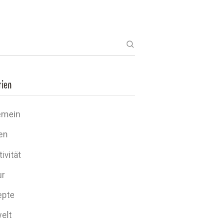
rien
emein
en
ivität
ur
epte
elt