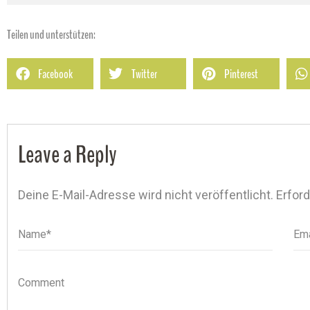
Teilen und unterstützen:
Facebook
Twitter
Pinterest
Leave a Reply
Deine E-Mail-Adresse wird nicht veröffentlicht.
Erford
Name*
Name
Ema
Ema
Comment