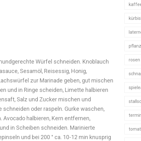
kaffe
kürbi
later
pflan
rosen
 mundgerechte Würfel schneiden. Knoblauch
asauce, Sesamöl, Reisessig, Honig,
schna
 Lachswürfel zur Marinade geben, gut mischen
spiel
en und in Ringe scheiden, Limette halbieren
ensaft, Salz und Zucker mischen und
stall
fte schneiden oder raspeln. Gurke waschen,
termi
. Avocado halbieren, Kern entfernen,
 und in Scheiben schneiden. Marinierte
tomat
bepinseln und bei 200 ° ca. 10-12 min knusprig