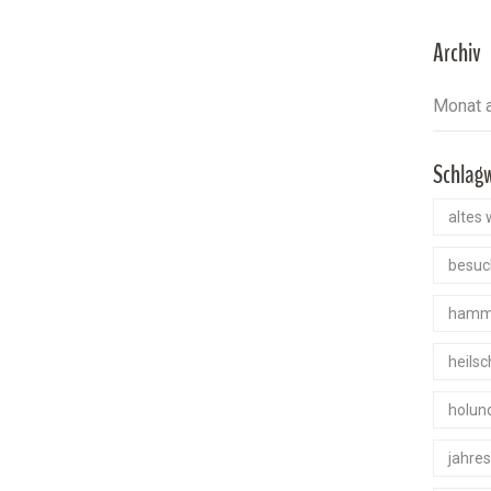
Archiv
Schlag
altes 
besuc
hamm
heils
holun
jahre