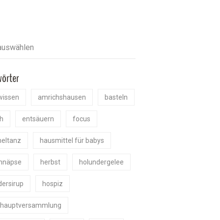
wörter
wissen
amrichshausen
basteln
h
entsäuern
focus
eltanz
hausmittel für babys
chnäpse
herbst
holundergelee
dersirup
hospiz
shauptversammlung