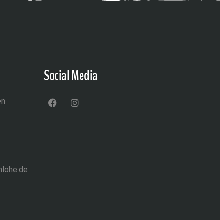
Social Media
en
nlohe.de