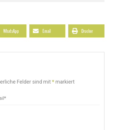
WhatsApp
Email
Drucker
erliche Felder sind mit
*
markiert
il*
il