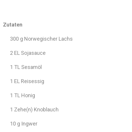
Zutaten
300 g Norwegischer Lachs
2 EL Sojasauce
1 TL Sesamöl
1 EL Reisessig
1 TL Honig
1 Zehe(n) Knoblauch
10 g Ingwer