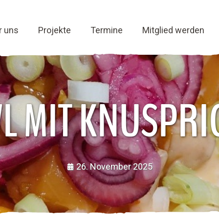
r uns
Projekte
Termine
Mitglied werden
L MIT KNUSPRI
26. November 2025