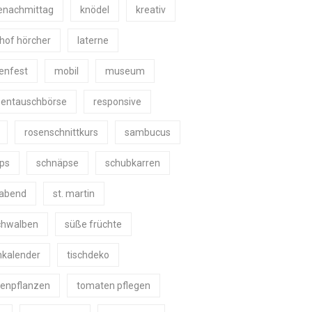
enachmittag
knödel
kreativ
shof hörcher
laterne
nenfest
mobil
museum
zentauschbörse
responsive
rosenschnittkurs
sambucus
ps
schnäpse
schubkarren
eabend
st. martin
schwalben
süße früchte
nkalender
tischdeko
enpflanzen
tomaten pflegen