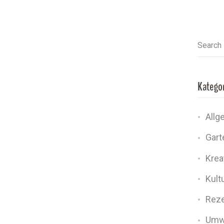
Search
Katego
Allg
Gart
Kreat
Kult
Rez
Umw