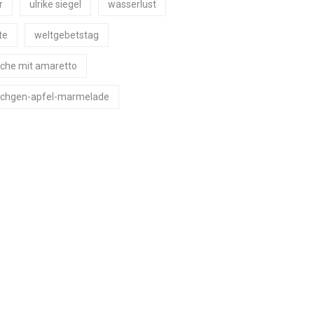
r
ulrike siegel
wasserlust
te
weltgebetstag
che mit amaretto
chgen-apfel-marmelade