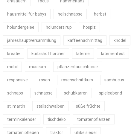
entsäuern
focus
hammeltanz
hausmittel für babys
heilschnäpse
herbst
holundergelee
holundersirup
hospiz
jahreshauptversammlung
kaffeenachmittag
knödel
kreativ
kürbishof hörcher
laterne
laternenfest
mobil
museum
pflanzentauschbörse
responsive
rosen
rosenschnittkurs
sambucus
schnaps
schnäpse
schubkarren
spieleabend
st. martin
stallschwalben
süße früchte
terminkalender
tischdeko
tomatenpflanzen
tomaten pflegen
traktor
ulrike siegel