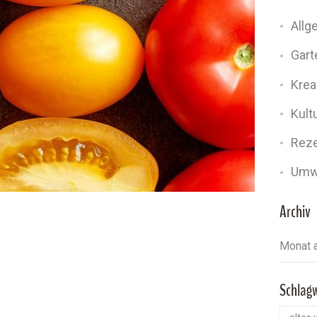
Allg
Gart
Kreat
Kult
Rez
Umw
Archiv
Schlag