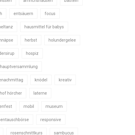
wissen
amrichshausen
basteln
h
entsäuern
focus
eltanz
hausmittel für babys
chnäpse
herbst
holundergelee
dersirup
hospiz
shauptversammlung
enachmittag
knödel
kreativ
shof hörcher
laterne
nenfest
mobil
museum
zentauschbörse
responsive
rosenschnittkurs
sambucus