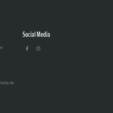
Social Media
en
nlohe.de