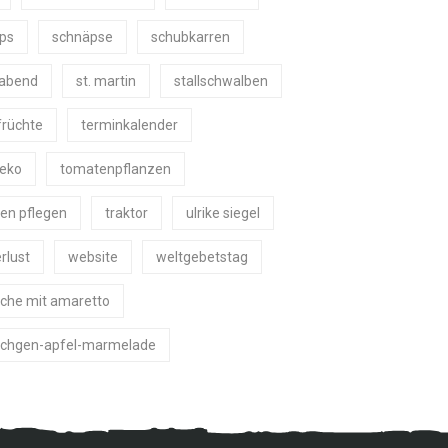
ps
schnäpse
schubkarren
eabend
st. martin
stallschwalben
früchte
terminkalender
deko
tomatenpflanzen
en pflegen
traktor
ulrike siegel
rlust
website
weltgebetstag
che mit amaretto
chgen-apfel-marmelade