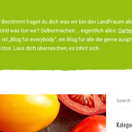
! Bestimmt fragst du dich was wir bei den LandFrauen a
Und was tun wir? Selbermachen … eigentlich alles:
Garte
ist „Blog for everybody“, ein Blog für alle die gerne aus
tos. Lass dich überraschen, es lohnt sich.
Search
Katego