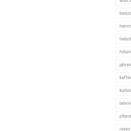
altes 
besuc
hamm
heils
holun
jahre
kaffe
kürbi
later
pflan
rosen