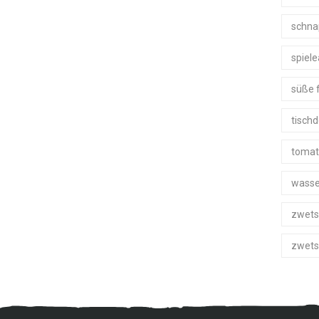
schna
spiel
süße 
tisch
tomat
wasse
zwets
zwets