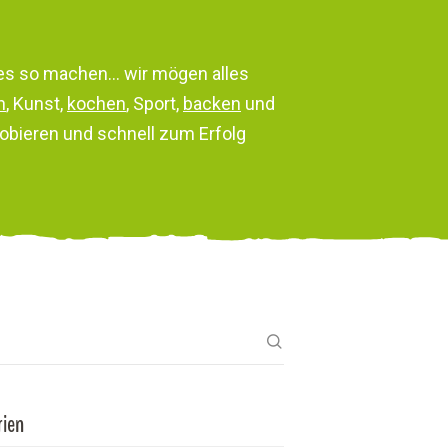
lles so machen… wir mögen alles
n
, Kunst,
kochen
, Sport,
backen
und
probieren und schnell zum Erfolg
rien