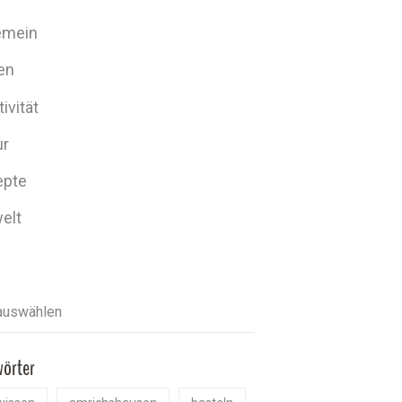
emein
en
ivität
ur
epte
elt
wörter