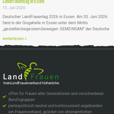
LandFrauentag in Essen
15. Juli 2026
Deutscher LandFrauentag 2026 in Essen Am 30. Juni 2026
fand in der Grugahalle in Essen unter dem Motto
„gestalten.begeistern.bewegen. GEMEINSAM“ der Deutsche
weiterlesen »
offen für Frauen aller Generationen und verschiedener
Berufsgruppen
parteipolitisch neutral und konfessionell ungebunden
ein Frauenverband, geleitet von ehrenamtlichen